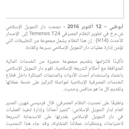
أبوظبي –
12
أكتوبر
2016 -
نجحت دار التمويل الإسلامي
ش.م.خ في تطوير النظام المصرفي Temenos T24
إلى الإصدار
الأحدث
(R14) . إن هذا النظام يشمل مجموعة من التطبيقات التي
تؤمّن إدارة عمليات دار التمويل الإسلامي بسرعة وكفاءة.
تأكيدًا لالتزامها بتقديم مجموعة متميزة من الخدمات المالية
المتوافقة مع أحكام الشريعة الإسلامية، تقوم دار التمويل الإسلامي
باعتماد واستخدام أحدث الأدوات والمنتجات المبتكرة داخل قطاع
الخدمات المصرفية الإسلامية لمواصلة التركيز على خدمة عملائها
وتقديم كل ما هو منافس وحديث.
وتعليقًا على تحديث النظام المصرفي، قال فردوسي مَهين، المدير
العام لدار التمويل الإسلامي: "تتميز أعمالنا وإدارة تنفيذ العمليات
في دار التمويل الإسلامي بقدرتها على الاستجابة السريعة
لاحتياجات ومتطلبات عملائنا المتفاوتة، وقد جاء هذا التحديث