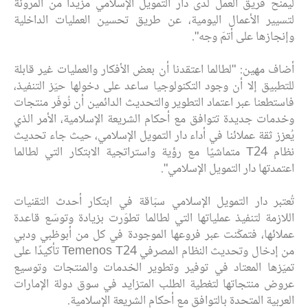
ليمنح فريق العمل لدى دار التمويل الإسلامي مزيدًا من المرونة
لتسيير الأعمال اليومية، عن طريق تحسين العمليات الداخلية
وإنجازها على أتمّ وجه".
أضاف مهين: "لطالما اعتقدنا أن بعض الأفكار والعمليات غير قابلة
للتطبيق إلا أن وجود التكنولوجيا ساعد على دخولها حيّز التنفيذ،
فاستطعنا عبر اعتماد التطوير والتحديث الدائمين أن نُوفّر منتجات
وخدمات جديدة تتوافق مع أحكام الشريعة الإسلامية، الأمر الذي
يُعزز ثقة عملائنا في أداء دار التمويل الإسلامي، حيث جاء تحديث
نظام T24
متماشيًا مع رؤية واستراتجية الابتكار التي لطالما
اعتمدتها دار التمويل الإسلامي".
تُعتبر دار التمويل الإسلامي سبّاقة في ابتكار أحدث التقنيات
اللازمة لتنفيذ عملياتها التي لطالما تطوّرت بزيادة وتوسّع قاعدة
عملائها، فتمكّنت عبر فروعها الموجودة في كل من أبوظبي ودبي
من إدخال وتحديث النظام المصرفي Temenos T24 تأكيدًا على
تميّزها المعتاد في توفير وتطوير الخدمات والمنتجات وتوسيع
عروض منتجاتها لتغطية الطلب المتزايد في سوق دولة الإمارات
العربية المتحدة بالتوافق مع أحكام الشريعة الإسلامية.