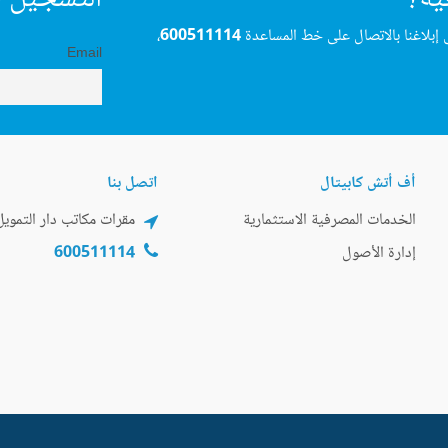
 إبلاغنا بالاتصال على خط المساعدة
600511114
،
Email
أف أتش كابيتال
اتصل بنا
الخدمات المصرفية الاستثمارية
مقرات مكاتب دار التمويل
إدارة الأصول
600511114