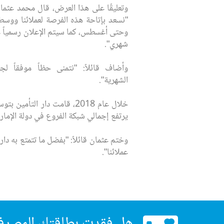
وتعليقًا على هذا العرض، قال محمد عثمان،
"نسعد بإتاحة هذه الفرصة لعملائنا ووسط
وحتى أغسطس، كما سيتم الإعلان رسمياً 
شهري".
وأضاف قائلاً: "نتمنى حظاً موفقاً ل
الشهرية".
خلال عام 2018، قامت دار 
يرتفع إجمالي شبكة الفروع في دولة الإمار
وختم عثمان قائلاً: "بفضل ما تتمتع به د
عملائنا".
هل فقدت بطاقتك المصرف