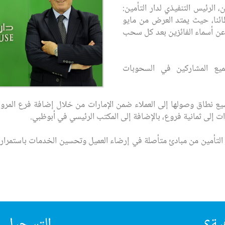
 الرئيس التنفيذي لدار التأمين:
ائنا، حيث يمتد العرض من مايو
عن أسماء الفائزين بعد كل سحب
جميع المشاركين في السحوبات
التأمين بتوسيع نطاق وصولها إلى العملاء ضمن الإمارات من خلال إضافة فرع 
ات إلى ثمانية فروع، بالإضافة إلى المكتب الرئيسي في أبوظبي.
ار التأمين من مبادئ متأصلة في إرضاء العميل وتحسين الخدمات باستمرار،
ية؟
التسجيل ف