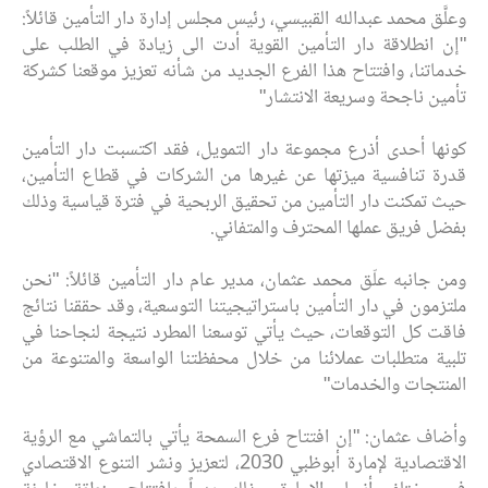
وعلَّق محمد عبدالله القبيسي، رئيس مجلس إدارة دار التأمين قائلاً:
"إن انطلاقة دار التأمين القوية أدت الى زيادة في الطلب على
خدماتنا، وافتتاح هذا الفرع الجديد من شأنه تعزيز موقعنا كشركة
تأمين ناجحة وسريعة الانتشار"
كونها أحدى أذرع مجموعة دار التمويل، فقد اكتسبت دار التأمين
قدرة تنافسية ميزتها عن غيرها من الشركات في قطاع التأمين،
حيث تمكنت دار التأمين من تحقيق الربحية في فترة قياسية وذلك
بفضل فريق عملها المحترف والمتفاني.
ومن جانبه علّق محمد عثمان، مدير عام دار التأمين قائلاً: "نحن
ملتزمون في دار التأمين باستراتيجيتنا التوسعية، وقد حققنا نتائج
فاقت كل التوقعات، حيث يأتي توسعنا المطرد نتيجة لنجاحنا في
تلبية متطلبات عملائنا من خلال محفظتنا الواسعة والمتنوعة من
المنتجات والخدمات"
وأضاف عثمان: "إن افتتاح فرع السمحة يأتي بالتماشي مع الرؤية
الاقتصادية لإمارة أبوظبي 2030، لتعزيز ونشر التنوع الاقتصادي