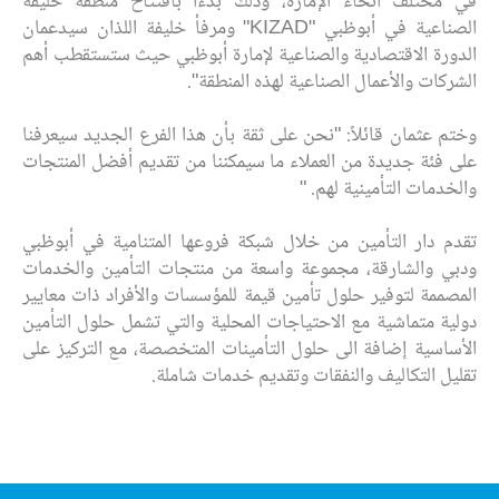
في مختلف أنحاء الإمارة، وذلك بدءاً بافتتاح منطقة خليفة
الصناعية في أبوظبي "KIZAD" ومرفأ خليفة اللذان سيدعمان
الدورة الاقتصادية والصناعية لإمارة أبوظبي حيث ستستقطب أهم
الشركات والأعمال الصناعية لهذه المنطقة".
وختم عثمان قائلاً: "نحن على ثقة بأن هذا الفرع الجديد سيعرفنا
على فئة جديدة من العملاء ما سيمكننا من تقديم أفضل المنتجات
والخدمات التأمينية لهم. "
تقدم دار التأمين من خلال شبكة فروعها المتنامية في أبوظبي
ودبي والشارقة، مجموعة واسعة من منتجات التأمين والخدمات
المصممة لتوفير حلول تأمين قيمة للمؤسسات والأفراد ذات معايير
دولية متماشية مع الاحتياجات المحلية والتي تشمل حلول التأمين
الأساسية إضافة الى حلول التأمينات المتخصصة، مع التركيز على
تقليل التكاليف والنفقات وتقديم خدمات شاملة.