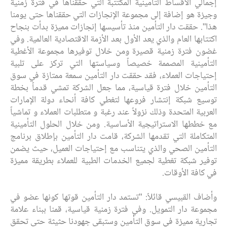
إجمالي الأقساط التأمينية المكتتبة التي حققناها في فترة زمنية
وجيزة هو إضافة إلى مجموعة الإنجازات التي حققناها حتى يومنا
هذا". حققت دار التأمين منذ تأسيسها إنجازات مميزة بدأت بنجاح
اكتتابها العام والذي يعد الأول بعد الأزمة الاقتصادية العالمية. وفي
غضون فترة زمنية قصيرة ومن خلال توفيرها مجموعة الأغطية
التأمينية المصممة خصيصاً وسياستها التي تركز على تلبية
إحتياجات العملاء، فقد حققت دار التأمين سمعة ممتازة في سوق
التأمين خلال فترة قياسية، مما جعل الشركة تمشي قدماً بخطة
توسيع شبكة إنتشار فروعها لتغطي كافة أنحاء دولة الإمارات
العربية المتحدة وذلك نزولاً عند رغبة و متطلبات العملاء و تماشياً
مع خططها الاستراتيجية الأساسية. ومن خلال الحلول التأمينية
المتكاملة التي تقدمها الشركة، قامت دار التأمين بإطلاق برنامج
التأمين الصحي والذي يتناسب مع إحتياجات العميل، حيث يضمن
توفير شبكة تغطية لجميع الخدمات الطبية للعملاء بطريقة مميزة
في كافة الأوقات.
وأضاف القبيسي قائلاً: "تستمد دار التأمين قوتها كونها عضو في
مجموعة دار التمويل. وفي فترة زمنية قياسية، قمنا ببناء علامة
تجارية مميزة في سوق التأمين وستبقى جهودنا حثيثة حتى تحقق