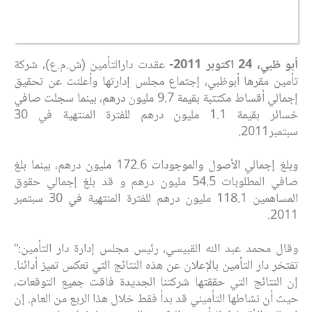
أبو ظبي، 24 اكتوبر 2011-
عقدت دارالتأمين (ش.م.ع)، شركة
تأمين مقرها أبوظبي، إجتماع مجلس إدارتها وأعلنت عن تحقيق
إجمالي أقساط مكتتبة بقيمة 9.7 مليون درهم، بينما سجلت صافي
خسائر بقيمة 1.1 مليون درهم للفترة المنتهية في 30
سبتمبر2011.
وبلغ إجمالي الأصول والموجودات 172.6 مليون درهم، بينما بلغ
صافي المطلوبات 54.5 مليون درهم و قد بلغ إجمالي حقوق
المساهمين 118.1 مليون درهم للفترة المنتهية في 30 سبتمبر
2011.
وقال محمد عبد الله القبيسي، رئيس مجلس إدارة دار التأمين:"
تفتخر دار التأمين بالإعلان عن هذه النتائج التي تعكس تميز أدائنا.
إن النتائج التي حققتها شركتنا الجديدة فاقت جميع التوقعات،
حيث أن نشاطها التأميني قد بدأ فقط خلال هذا الربع من العام. إن