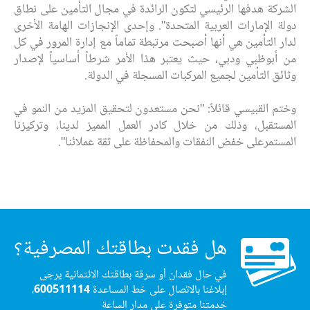
الشركة هدفها الرئيسي لتكون الرائدة في مجال التأمين على نطاق
دولة الإمارات العربية المتحدة". وإحدى الإنجازات الهامة الأخرى
لدار التأمين هي أنها أصبحت مرتبطة تماماً مع إدارة المرور في كل
من أبوظبي ودبي، حيث يعتبر هذا الأمر شرطاً أساسياً لإصدار
وثائق التأمين لجميع المركبات المسجلة في الدولة.
وختم القبيسي قائلاً: "نحن مستعدون لتحقيق المزيد من النمو في
المستقبل، وذلك من خلال كادر العمل المميز لدينا، وتركيزنا
المستمرعلى خفض النفقات والمحفاظة على ثقة عملائنا".
هل فقدت بطاقتك المصرفية؟
في حال فقدان أو سرقة بطاقتك الائتمانية يرجى
إبلاغنا بالاتصال على خط المساعدة
600511114
،
خدمتنا متوفرة على مدار الساعة