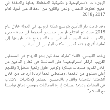
الإجراءات الاستراتيجية والتكتيكية المخططة بعناية والمنفذة في
جميع خطوط الأعمال. ونحن واثقون من الحفاظ على نُموّنا لعام
2017 و2018.
وقد قامت دار التأمين بتوسيع شبكة فروعها في الدولة خلال عام
2018 حيث تم افتتاح فرعين جديدين أحدهما في ديرة - دبي،
والآخر بمنطقة المرور - أبوظبي. وبذلك يرتفع عدد فروعها إلى
ثمانية أفرع، بالإضافة إلى المكتب الرئيسي في أبوظبي.
وختم القبيسي، قائلاً: "مازلنا متفائلين بنمو الأرباح في المستقبل
القريب. ترتكز استراتيجيتنا على المنافسة في قطاع التأمين من
خلال تقديم منتجات مبتكرة وتوفير حلول رقميّة متطوِّرة وتقديم
أعلى مستوى من الخدمة. وسنمضي قدماً لزيادة أرباحنا من خلال
أنشطتنا التأمينية والقيام بالتحسين المستمر لإمكانيات الاكتتاب
في المخاطر وتعزيز عمليات إدارة المطالبات وتوسيع نطاق تواصلنا
مع العملاء."