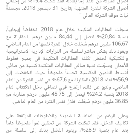
أصول الشركة من النقد وما يعادله فقد شكلت 19.4% من إجمالي
أصول الشركة للفترة المنتهية بتاريخ 31 ديسمبر 2018، مجسدةً
ثبات موقع الشركة المالي."
سجلت المطالبات المتكبدة خلال عام 2018 انخفاضاً إيجابياً،
بنسبة 20.84% لتصل إلى 84.44 مليون درهم بالمقارنة مع
106.67 مليون درهم سُجّلت خلال الفترة نفسها من العام الماضي.
ويعود ذلك بشكل مباشر لسلسلة من القرارات الإدارية الاستراتيجية
والتكتيكية لخفض تكلفة المطالبات المتكبدة في جميع خطوط
الأعمال. وسجّلت نسبة صافي المطالبات المتكبّدة كنسبة من صافي
أقساط التأمين المكتسبة تحسناً ملحوظاً حيث انخفضت إلى
56.9% لعام 2018 بالمقارنة مع 67.6% في نفس الفترة من العام
الماضي. ونتج عن ذلك، ارتفاع قوي لصافي دخل الاكتتاب لعام
2018 بنسبة 24.2% ليصل إلى 45.75 مليون درهم مقارنة مع
36.85 مليون درهم سُجّلت خلال نفس الفترة من العام الماضي.
وعلى الرغم من المنافسة الشديدة والضغوطات المرتفعة على
تكاليف الدخل، فقد تمكنت الشركة من تحقيق نمواً ملحوظاً عاماً
بعد عام بنسبة 28.9%، ويعود الفضل بذلك إلى سلسلة من