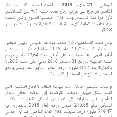
أبوظبي –
21
مارس
2019
–
وافقت الجمعية العمومية لدار
التأمين ش.م.ع على توزيع أرباح نقدية بقيمة 1% على المساهمين
لأول مرة منذ التأسيس وذلك خلال اجتماعها السنوي والذي قدمت
فيه نتائجها المالية الإيجابية للسنة المنتهية بتاريخ 31 ديسمبر
2018.
وفي كلمته للمساهمين، قال محمد عبدالله القبيسي، رئيس مجلس
إدارة دار التأمين: "خلال عام 2018، حافظت دار التأمين على
أدائها القوي وقد سجلت صافي أرباح بلغت 10.64 مليون درهم
للسنة المنتهية بتاريخ 31 ديسمبر 2018 وهي أعلى بنسبة 28.9%
بالمقارنة مع 8.12 مليون درهم للعام السابق، مما يبشّر بالنمو
المستمر للأرباح في المستقبل القريب."
وأضاف القبيسي، قائلاً: "أدّت سياسة انتقاء الأخطار المكتتبة، التي
تمّت بشكل منهجي ومنظم، بالإضافة إلى الوضع الحالي لسوق
التّأمين في الإمارات إلى انخفاض إجمالي الأقساط المكتتبة
ليسجّل مبلغ 210.88 مليون درهم لعام 2018 بالمقارنة مع
219.47 مليون درهم سجلت خلال العام الماضي. كما أن إجمالي