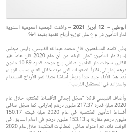
أبوظبي –
12
أبريل
2021
– وافقت الجمعية العمومية السنوية
لدار التأمين ش.م.ع على توزيع أرباح نقدية بقيمة 4%.
وفي كلمته للمساهمين، قال محمد عبدالله القبيسي، رئيس مجلس
إدارة دار التأمين: "على الرغم من أن عام 2020 كان عاماً غيّر
الكثير، سجّلت دار التأمين صافي ربح موحد قدره 10.89 مليون
درهم إماراتي. نظراً للصعوبات التي مرّت خلال العام، بسبب الوباء،
يُعدّ هذا الأداء جيّد جداً ويوفّر أساسًا متينًا لنمو الأرباح المستدام
والمتزايد في المستقبل القريب".
وأضاف القبيسي قائلاً: "سجّل إجمالي الأقساط المكتتبة خلال عام
2020
مبلغ قدره
217.37 مليون درهم إماراتي. كما سجّل صافي
أقساط التأمين المكتسبة في عام 2020
مبلغ قيمته
150.17
مليون درهم مقارنة بـ 153.13
مليون درهم في العام السابق. في
الوقت ذاته، تم احتواء صافي المطالبات المتكبدة خلال عام
2020