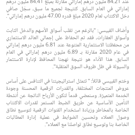
عند 84.21 مليون درهم إماراتي مقارنة بمبلغ 84.41 مليون درهم
إماراتي في العام السابق. كنتيجة لجميع ما سبق، سجّل صافي
دخل الاكتتاب لعام 2020
مبلغ قدره
47.00 مليون درهم إماراتي".
وأضاف القبيسي: "بالرغم من تقلب أسواق الأسهم والدخل الثابت
وأسواق العقارات، فقد تم الحفاظ على إجمالي العائد الاستثماري
من محفظتنا الاستثمارية المتنوعة عند 6.81 مليون درهم إماراتي
في عام 2020 مقارنة بـ 6.89 مليون درهم إماراتي في العام
السابق. هذا الأداء هو نتيجة نهجنا المحافظ لإدارة الاستثمار
والسيولة في ظل ظروف السوق المتقلبة".
وختم القبيسي قائلاً: " تتمثل استراتيجيتنا في التنافس على أساس
عروض المنتجات المختلفة، والقدرات الرقمية المحسنة وجودة
الخدمة المتميزة. وسنمضي قدماً لتكون الأرباح الناتجة عن أنشطة
التأمين الأساسية عن طريق الضبط المستمر لقدرات الاكتتاب
الخاصة بالمخاطر وزيادة استخدام القنوات الرقمية لتوسيع نطاق
وصول العملاء وتحسين الضوابط في عملية إدارة المطالبات
الخاصة بنا وتوسيع نطاق تواصلنا مع العملاء".