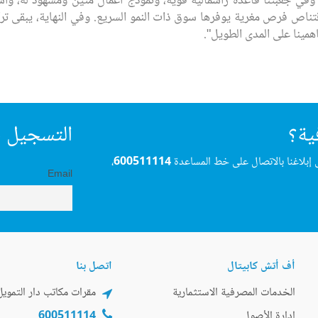
ختم القبيسي قائلاً: "نستهل عام 2014 وفي جعبتنا قاعدة رأسمالية قوية، ونموذج أعمال متي
قتناص فرص مغرية يوفرها سوق ذات النمو السريع. وفي النهاية، يبقى تركي
همينا على المدى الطويل".
ية؟
التسجيل ف
 إبلاغنا بالاتصال على خط المساعدة
600511114
،
Email
أف أتش كابيتال
اتصل بنا
الخدمات المصرفية الاستثمارية
مقرات مكاتب دار التمويل
إدارة الأصول
600511114