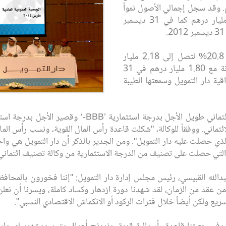
بلغ 77.2 مليون درهم. وقد سجل إجمالي الأصول نمواً
بلغت نسبته 10.6% ليصل إلى 4.12 مليار درهم كما في 31 ديسمبر
كما ارتفعت أرصدة ودائع العملاء بنسبة 20.8% لتصل إلى 2.18 مليار
درهم كما في 31 ديسمبر 2013 بالمقارنة مع 1.80 مليار درهم في 31
 مصداقية دار التمويل وسمعتها الطيبة
تماني. ووفقاً للوكالة، "شكلت قاعدة رأس المال القوية، ونسب رأس الما
الذي حصلت عليه دار التمويل". ومن الجدير بالذكر أن دار التمويل هي و
تي حصلت على تصنيف من الدرجة الاستثمارية من وكالة تصنيف ائتماني 
الله القبيسي، رئيس مجلس إدارة دار التمويل: "إننا فخورون بالمحافظة 
ن عقد من الزمان، لقد شهدنا دورة ازدهار وكساد كاملة، ويسرنا أن نعلن أ
يع ولكن أيضاً خلال فترات الركود أو الانكماش الاقتصادي النسبي".