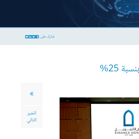
شارك على:
بة 25%
الخبر
التالي