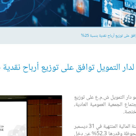
فق على توزيع أرباح نقدية بنسبة 25%
لدار التمويل توافق على توزيع أرباح نقدية بنس
 – وافق مساهمو دار التمويل ش.م.ع على توزيع
وذلك خلال اجتماع الجمعية العمومية العادية،
ختصة.
حققت دار التمويل إجمالي دخل شامل للسنة المالية المنتهية في 31 ديسمبر
2013، بلغ 117.6 مليون درهم، بزيادة ملحوظة وقدرها 52.3% عن دخل