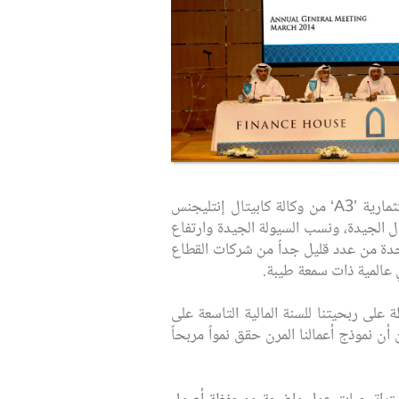
وحازت دار التمويل مؤخراً على تصنيف ائتماني طويل الأجل بدرجة استثمارية ’BBB-‘ وقصير الأجل بدرجة استثمارية ’A3‘ من وكالة كابيتال إنتليجنس
ل الجيدة، ونسب السيولة الجيدة وارتفاع
احدة من عدد قليل جداً من شركات القطاع
عالمية ذات سمعة طيبة.
على ربحيتنا للسنة المالية التاسعة على
ن نموذج أعمالنا المرن حقق نمواً مربحاً