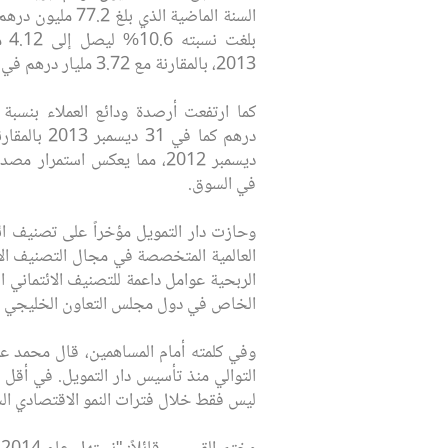
السنة الماضية الذي 
2013، بالمقارنة مع 3.72 مليار درهم في 31 ديسمبر 2012.
ديسمبر 2012، مما يعكس استمرار
في السوق.
العالمية المتخصصة في مجال التصنيف الائ
الربحية عوامل داعمة للتصنيف الائتماني 
الخاص في دول مجلس التعاون الخليجي ال
وفي كلمته أمام المساهمين، قال محمد عبد
التوالي منذ تأسيس دار التمويل. في أقل م
ليس فقط خلال فترات النمو الاقتصادي السر