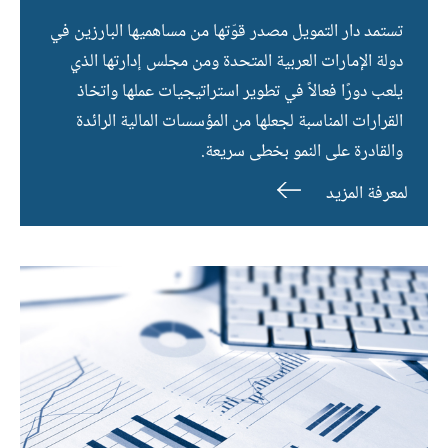
تستمد دار التمويل مصدر قوّتها من مساهميها البارزين في
دولة الإمارات العربية المتحدة ومن مجلس إدارتها الذي
يلعب دورًا فعالاً في تطوير استراتيجيات عملها واتخاذ
القرارات المناسبة لجعلها من المؤسسات المالية الرائدة
والقادرة على النمو بخطى سريعة.
لمعرفة المزيد