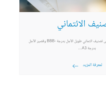
نيف الائتماني
حصلت دار التمويل ش.م.ع على تصنيف ائتماني طويل الأجل بدرجة -BBB وقصير الأجل
بدرجة A3…
لمعرفة المزيد