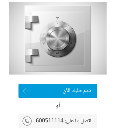
قدم طلبك الآن
أو
اتصل بنا على:
600511114