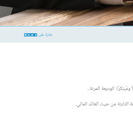
شارك على:
ُبتكرًا: الوديعة المرنة..
لثابتة من حيث العائد المالي.