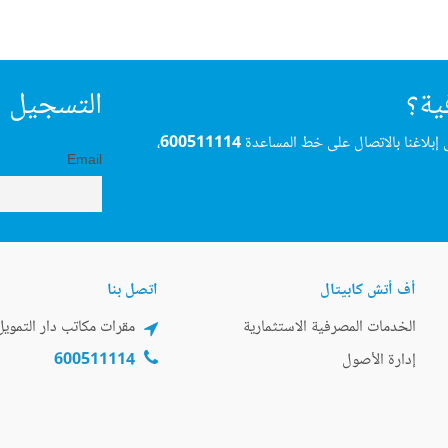
ية؟
التسجيل ف
 إبلاغنا بالاتصال على خط المساعدة
600511114
،
Email
أف أتش كابيتال
اتصل بنا
الخدمات المصرفية الاستثمارية
مقرات مكاتب دار التمويل
إدارة الأصول
600511114