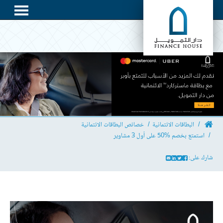
البطاقات الائتمانية
خصائص البطاقات الائتمانية
استمتع بخصم %50 على أول 3 مشاوير
شارك على: